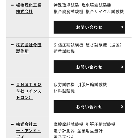
板橋理化工業
特殊環境試験
塩水噴霧試験機
株式会社
複合腐食試験機
複合サイクル試験機
お問い合わせ
株式会社今田
引張圧縮試験機
硬さ試験機（据置）
製作所
荷重試験機
お問い合わせ
ＩＮＳＴＲＯ
疲労試験機
引張圧縮試験機
Ｎ社（インス
材料試験機
トロン）
お問い合わせ
株式会社エ
摩擦摩耗試験機
引張圧縮試験機
ー・アンド・
電子計測器
産業用重量計
デイ
電子天びん