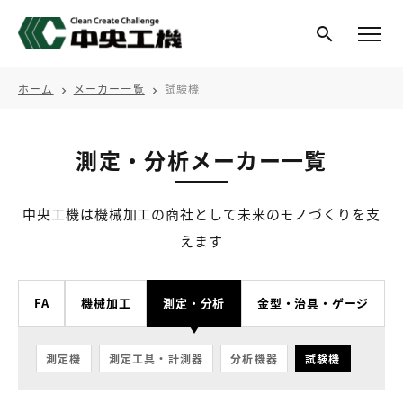
ホーム
メーカー一覧
試験機
chevron_right
chevron_right
測定・分析メーカー一覧
中央工機は機械加工の商社として未来のモノづくりを支
えます
FA
機械加工
測定・分析
金型・治具・ゲージ
測定機
測定工具・計測器
分析機器
試験機