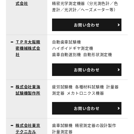
式会社
精密光学測定機器（分光測色計／色
差計／光沢計／ヘーズメーター等）
お問い合わせ
ＴＰＲ大阪精
自動歯車試験機
密機械株式会
ハイポイドギヤ測定機
社
歯車自動選別機
自動形状測定機
お問い合わせ
株式会社東海
疲労試験機
各種材料試験機
計量器
試験機製作所
測定器
メカトロニクス機器
お問い合わせ
株式会社東京
歯車試験機
精密測定器の設計製作
テクニカル
計量測定器