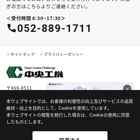
ぎの方はこちらよりご連絡ください。
＜受付時間 8:30~17:30＞
052-889-1711
サイトマップ
プライバシーポリシー
〒466-8511
×
愛知県名古屋市昭和区高辻町4番3号
電話番号:052-889-1711 (代表)
本ウェブサイトでは、お客様の利便性の向上及びサービスの品質
FA特化サイト公開中！！
維持・向上を目的として、Cookieを使用しています。
本ウェブサイトの閲覧を続行した場合は、Cookieの使用に同意
したものとします。