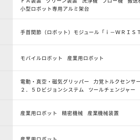
ＦＡ装置
クリーン装置
洗浄機
ブロー機
搬送
小型ロボット専用アルミ架台
手首関節（ロボット）モジュール「ｉ－ＷＲＩＳＴ
モバイルロボット
産業用ロボット
電動・真空・磁気グリッパー
力覚トルクセンサ
２．５Ｄビジョンシステム
ツールチェンジャー
産業用ロボット
精密機械
産業機械装置
産業用ロボット