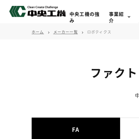
中央工機の強
事業紹
み
介
ホーム
メーカー一覧
ロボティクス
chevron_right
chevron_right
ファクト
FA