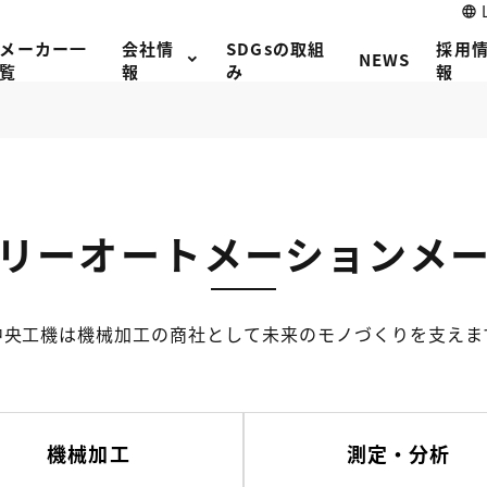
メーカー一
会社情
SDGsの取組
採用
NEWS
覧
報
み
報
リーオートメーションメ
中央工機は機械加工の商社として未来のモノづくりを支えま
機械加工
測定・分析