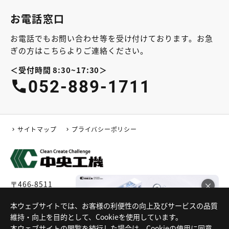
お電話窓口
お電話でもお問い合わせ等を受け付けております。お急
ぎの方はこちらよりご連絡ください。
＜受付時間 8:30~17:30＞
052-889-1711
サイトマップ
プライバシーポリシー
〒466-8511
×
愛知県名古屋市昭和区高辻町4番3号
電話番号:052-889-1711 (代表)
本ウェブサイトでは、お客様の利便性の向上及びサービスの品質
FA特化サイト公開中！！
維持・向上を目的として、Cookieを使用しています。
本ウェブサイトの閲覧を続行した場合は、Cookieの使用に同意