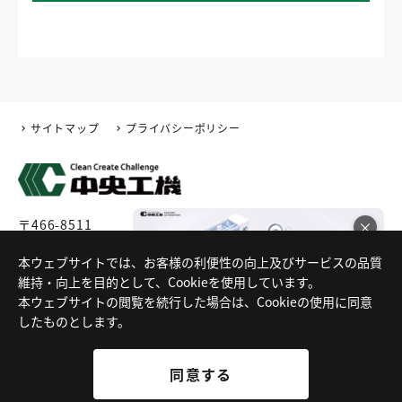
サイトマップ
プライバシーポリシー
〒466-8511
×
愛知県名古屋市昭和区高辻町4番3号
電話番号:052-889-1711 (代表)
本ウェブサイトでは、お客様の利便性の向上及びサービスの品質
FA特化サイト公開中！！
維持・向上を目的として、Cookieを使用しています。
本ウェブサイトの閲覧を続行した場合は、Cookieの使用に同意
したものとします。
同意する
同意する
Copyright © CHUOKOKI Co.,Ltd