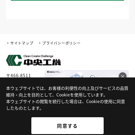
サイトマップ
プライバシーポリシー
〒466-8511
×
愛知県名古屋市昭和区高辻町4番3号
電話番号:052-889-1711 (代表)
本ウェブサイトでは、お客様の利便性の向上及びサービスの品質
FA特化サイト公開中！！
維持・向上を目的として、Cookieを使用しています。
本ウェブサイトの閲覧を続行した場合は、Cookieの使用に同意
したものとします。
同意する
同意する
Copyright © CHUOKOKI Co.,Ltd